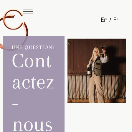
En
Fr
UNE QUESTION?
Cont
actez
-
nous