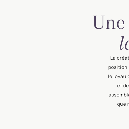
Une 
l
La créa
position
le joyau
et d
assembla
que 