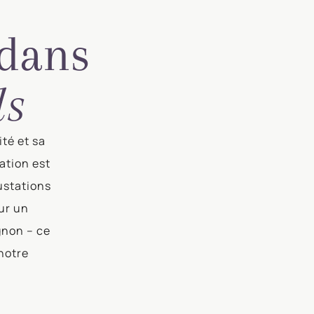
 dans
ds
té et sa
ation est
ustations
ur un
gnon – ce
notre