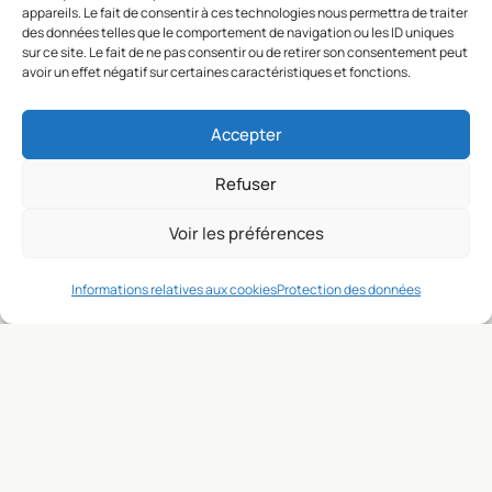
appareils. Le fait de consentir à ces technologies nous permettra de traiter
des données telles que le comportement de navigation ou les ID uniques
sur ce site. Le fait de ne pas consentir ou de retirer son consentement peut
Email
*
avoir un effet négatif sur certaines caractéristiques et fonctions.
Accepter
Refuser
Voir les préférences
En utilisant ce formulaire vous autorisez Clos Charlotte à utiliser
vos informations pour répondre à votre demande. Aucune donnée
n’est cédée à des tiers.
Informations relatives aux cookies
Protection des données